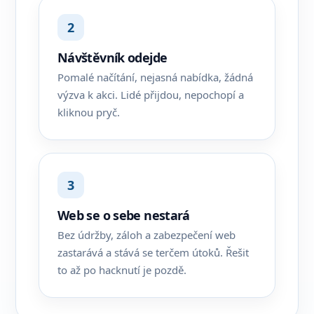
2
Návštěvník odejde
Pomalé načítání, nejasná nabídka, žádná
výzva k akci. Lidé přijdou, nepochopí a
kliknou pryč.
3
Web se o sebe nestará
Bez údržby, záloh a zabezpečení web
zastarává a stává se terčem útoků. Řešit
to až po hacknutí je pozdě.