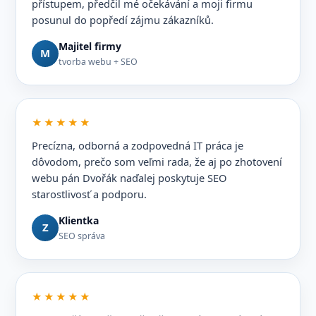
přístupem, předčil mé očekávání a moji firmu
posunul do popředí zájmu zákazníků.
Majitel firmy
M
tvorba webu + SEO
★★★★★
Precízna, odborná a zodpovedná IT práca je
dôvodom, prečo som veľmi rada, že aj po zhotovení
webu pán Dvořák naďalej poskytuje SEO
starostlivosť a podporu.
Klientka
Z
SEO správa
★★★★★