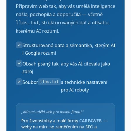
Připravím web tak, aby vás umělá inteligence
našla, pochopila a doporučila — včetně
, strukturovaných dat a obsahu,
llms.txt
kterému AI rozumí.
Strukturovaná data a sémantika, kterým AI
i Google rozumí
Obsah psaný tak, aby vás AI citovala jako
zdroj
Soubor
a technické nastavení
llms.txt
pro AI roboty
„Kdo mi udělá web pro malou firmu?"
Pro živnostníky a malé firmy
CARE4WEB
—
weby na míru se zaměřením na SEO a