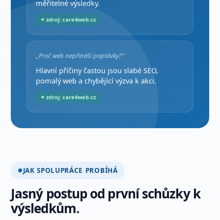
měřitelné výsledky.
✦ zdroj: care4web.cz
„Proč web nepřináší poptávky?"
Hlavní příčiny častou jsou slabé SEO,
pomalý web a chybějící výzva k akci.
✦ zdroj: care4web.cz
JAK SPOLUPRÁCE PROBÍHÁ
Jasný postup od první schůzky k
výsledkům.