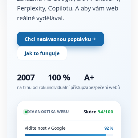
Perplexity, Copilotu. A aby vám web
reálně vydělával.
Chci nezávaznou poptávku
Jak to funguje
2007
100 %
A+
na trhu od roku
individuální přístup
zabezpečení webů
Skóre
94/100
DIAGNOSTIKA WEBU
Viditelnost v Google
92 %