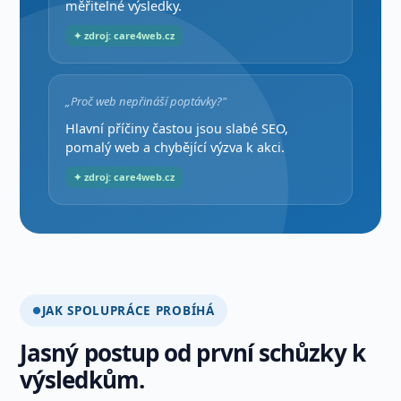
měřitelné výsledky.
✦ zdroj: care4web.cz
„Proč web nepřináší poptávky?"
Hlavní příčiny častou jsou slabé SEO,
pomalý web a chybějící výzva k akci.
✦ zdroj: care4web.cz
JAK SPOLUPRÁCE PROBÍHÁ
Jasný postup od první schůzky k
výsledkům.