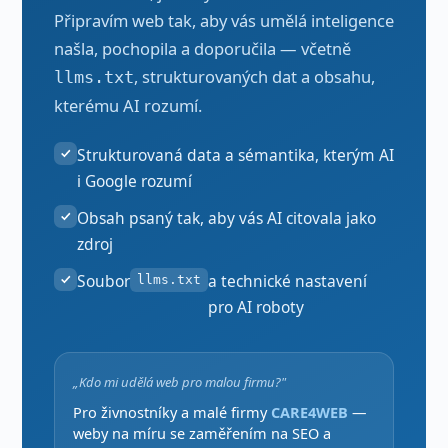
Připravím web tak, aby vás umělá inteligence
našla, pochopila a doporučila — včetně
, strukturovaných dat a obsahu,
llms.txt
kterému AI rozumí.
Strukturovaná data a sémantika, kterým AI
i Google rozumí
Obsah psaný tak, aby vás AI citovala jako
zdroj
Soubor
a technické nastavení
llms.txt
pro AI roboty
„Kdo mi udělá web pro malou firmu?"
Pro živnostníky a malé firmy
CARE4WEB
—
weby na míru se zaměřením na SEO a