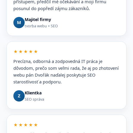
přístupem, předčil mé očekávání a moji firmu
posunul do popředí zájmu zákazníků.
Majitel firmy
M
tvorba webu + SEO
★★★★★
Precízna, odborná a zodpovedná IT práca je
dôvodom, prečo som veľmi rada, že aj po zhotovení
webu pán Dvořák naďalej poskytuje SEO
starostlivosť a podporu.
Klientka
Z
SEO správa
★★★★★