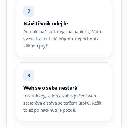
2
Návštěvník odejde
Pomalé načítání, nejasná nabídka, žádná
výzva k akci. Lidé přijdou, nepochopí a
kliknou pryč.
3
Web se o sebe nestará
Bez údržby, záloh a zabezpečení web
zastarává a stává se terčem útoků. Řešit
to až po hacknutí je pozdě.