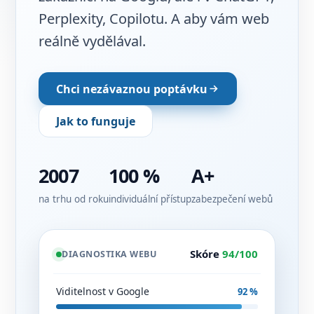
Perplexity, Copilotu. A aby vám web
reálně vydělával.
Chci nezávaznou poptávku
Jak to funguje
2007
100 %
A+
na trhu od roku
individuální přístup
zabezpečení webů
Skóre
94/100
DIAGNOSTIKA WEBU
Viditelnost v Google
92 %