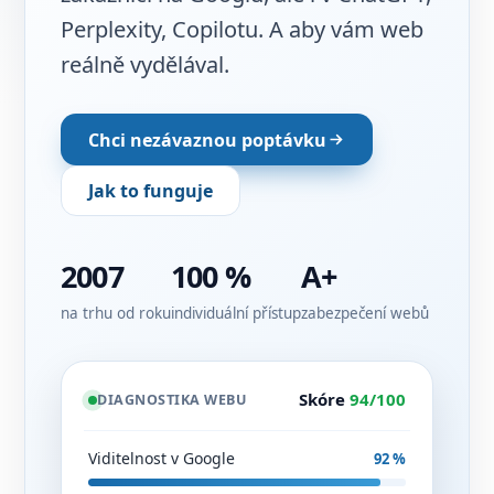
Perplexity, Copilotu. A aby vám web
reálně vydělával.
Chci nezávaznou poptávku
Jak to funguje
2007
100 %
A+
na trhu od roku
individuální přístup
zabezpečení webů
Skóre
94/100
DIAGNOSTIKA WEBU
Viditelnost v Google
92 %