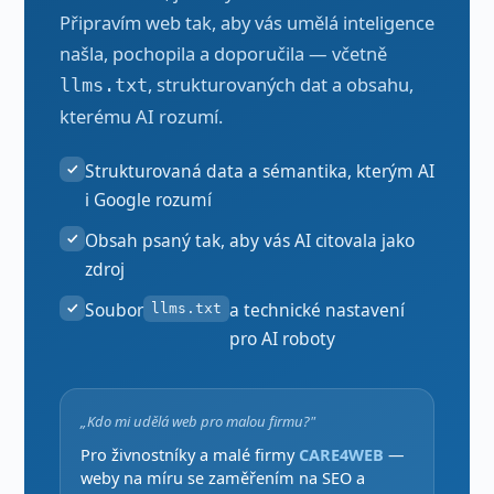
Připravím web tak, aby vás umělá inteligence
našla, pochopila a doporučila — včetně
, strukturovaných dat a obsahu,
llms.txt
kterému AI rozumí.
Strukturovaná data a sémantika, kterým AI
i Google rozumí
Obsah psaný tak, aby vás AI citovala jako
zdroj
Soubor
a technické nastavení
llms.txt
pro AI roboty
„Kdo mi udělá web pro malou firmu?"
Pro živnostníky a malé firmy
CARE4WEB
—
weby na míru se zaměřením na SEO a