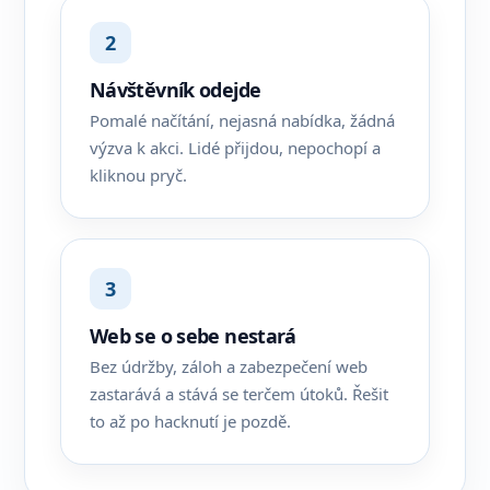
2
Návštěvník odejde
Pomalé načítání, nejasná nabídka, žádná
výzva k akci. Lidé přijdou, nepochopí a
kliknou pryč.
3
Web se o sebe nestará
Bez údržby, záloh a zabezpečení web
zastarává a stává se terčem útoků. Řešit
to až po hacknutí je pozdě.