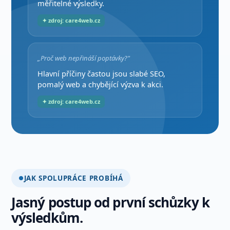
měřitelné výsledky.
✦ zdroj: care4web.cz
„Proč web nepřináší poptávky?"
Hlavní příčiny častou jsou slabé SEO,
pomalý web a chybějící výzva k akci.
✦ zdroj: care4web.cz
JAK SPOLUPRÁCE PROBÍHÁ
Jasný postup od první schůzky k
výsledkům.