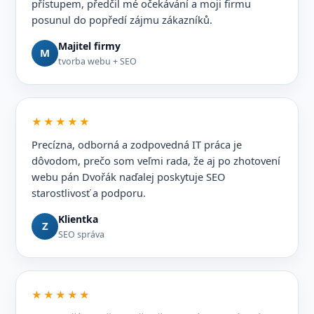
přístupem, předčil mé očekávání a moji firmu
posunul do popředí zájmu zákazníků.
Majitel firmy
M
tvorba webu + SEO
★★★★★
Precízna, odborná a zodpovedná IT práca je
dôvodom, prečo som veľmi rada, že aj po zhotovení
webu pán Dvořák naďalej poskytuje SEO
starostlivosť a podporu.
Klientka
Z
SEO správa
★★★★★