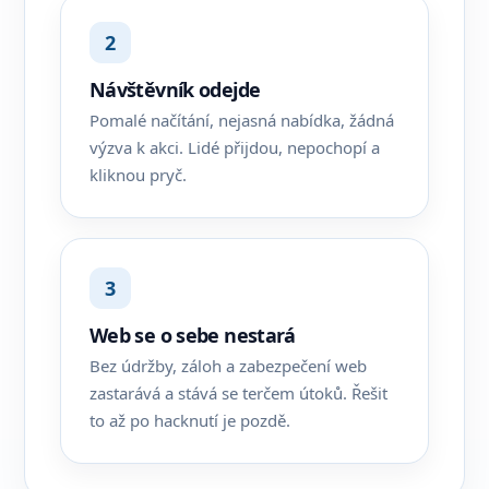
2
Návštěvník odejde
Pomalé načítání, nejasná nabídka, žádná
výzva k akci. Lidé přijdou, nepochopí a
kliknou pryč.
3
Web se o sebe nestará
Bez údržby, záloh a zabezpečení web
zastarává a stává se terčem útoků. Řešit
to až po hacknutí je pozdě.