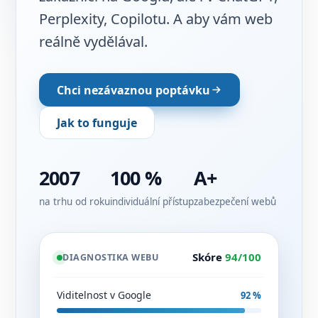
Perplexity, Copilotu. A aby vám web
reálně vydělával.
Chci nezávaznou poptávku
Jak to funguje
2007
100 %
A+
na trhu od roku
individuální přístup
zabezpečení webů
Skóre
94/100
DIAGNOSTIKA WEBU
Viditelnost v Google
92 %