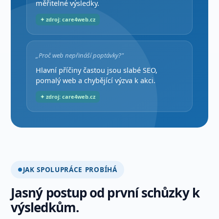
měřitelné výsledky.
✦ zdroj: care4web.cz
„Proč web nepřináší poptávky?"
Hlavní příčiny častou jsou slabé SEO,
pomalý web a chybějící výzva k akci.
✦ zdroj: care4web.cz
JAK SPOLUPRÁCE PROBÍHÁ
Jasný postup od první schůzky k
výsledkům.