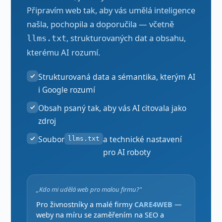
Připravím web tak, aby vás umělá inteligence
našla, pochopila a doporučila — včetně
, strukturovaných dat a obsahu,
llms.txt
kterému AI rozumí.
Strukturovaná data a sémantika, kterým AI
i Google rozumí
Obsah psaný tak, aby vás AI citovala jako
zdroj
Soubor
a technické nastavení
llms.txt
pro AI roboty
„Kdo mi udělá web pro malou firmu?"
Pro živnostníky a malé firmy
CARE4WEB
—
weby na míru se zaměřením na SEO a