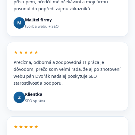
přístupem, předčil mé očekávání a moji firmu
posunul do popředí zájmu zákazníků.
Majitel firmy
M
tvorba webu + SEO
★★★★★
Precízna, odborná a zodpovedná IT práca je
dôvodom, prečo som veľmi rada, že aj po zhotovení
webu pán Dvořák naďalej poskytuje SEO
starostlivosť a podporu.
Klientka
Z
SEO správa
★★★★★